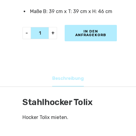
Maße B: 39 cm x T: 39 cm x H: 46 cm
Hocker
IN DEN
-
+
ANFRAGEKORB
Tolix
Menge
Beschreibung
Stahlhocker Tolix
Hocker Tolix mieten.